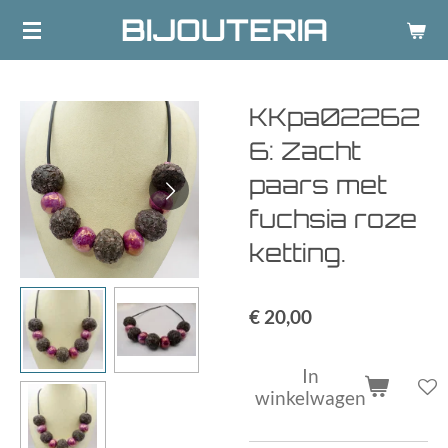
BIJOUTERIA
Ga
direct
naar
de
KKpa02262
hoofdinhoud
6: Zacht
paars met
fuchsia roze
ketting.
€ 20,00
In
winkelwagen