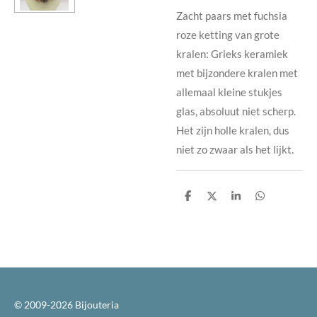
Zacht paars met fuchsia
roze ketting van grote
kralen: Grieks keramiek
met bijzondere kralen met
allemaal kleine stukjes
glas, absoluut niet scherp.
Het zijn holle kralen, dus
niet zo zwaar als het lijkt.
D
D
S
D
e
e
h
e
l
e
a
l
e
l
r
e
n
e
n
© 2009-2026 Bijouteria