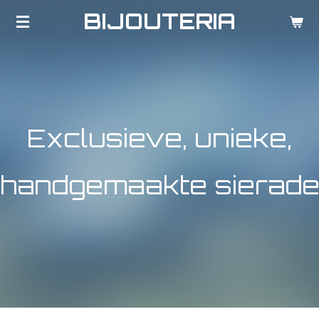
BIJOUTERIA
Ga
direct
naar
de
hoofdinhoud
Exclusieve, unieke,
handgemaakte
sierad