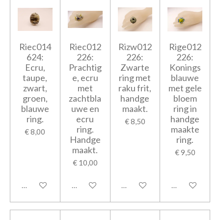
Riec014
Riec012
Rizw012
Rige012
624:
226:
226:
226:
Ecru,
Prachtig
Zwarte
Konings
taupe,
e, ecru
ring met
blauwe
zwart,
met
raku frit,
met gele
groen,
zachtbla
handge
bloem
blauwe
uwe en
maakt.
ring in
ring.
ecru
handge
€ 8,50
ring.
maakte
€ 8,00
Handge
ring.
maakt.
€ 9,50
€ 10,00
In winkelwagen
In winkelwagen
In winkelwagen
In winkelwage