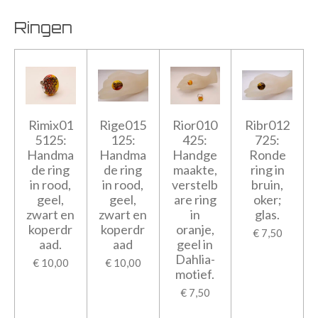
Ringen
Rimix01
Rige015
Rior010
Ribr012
5125:
125:
425:
725:
Handma
Handma
Handge
Ronde
de ring
de ring
maakte,
ring in
in rood,
in rood,
verstelb
bruin,
geel,
geel,
are ring
oker;
zwart en
zwart en
in
glas.
koperdr
koperdr
oranje,
€ 7,50
aad.
aad
geel in
Dahlia-
€ 10,00
€ 10,00
motief.
€ 7,50