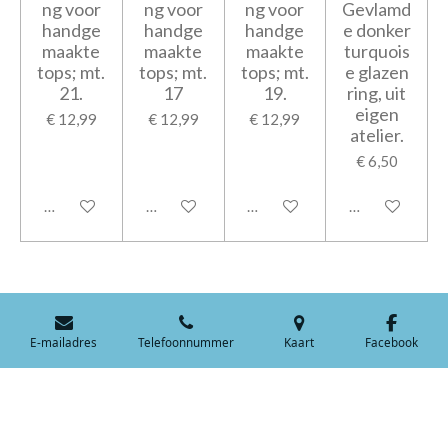
ng voor
ng voor
ng voor
Gevlamd
handge
handge
handge
e donker
maakte
maakte
maakte
turquois
tops; mt.
tops; mt.
tops; mt.
e glazen
21.
17
19.
ring, uit
eigen
€ 12,99
€ 12,99
€ 12,99
atelier.
€ 6,50
In winkelwagen
In winkelwagen
In winkelwagen
In winkelwage
E-mailadres
Telefoonnummer
Kaart
Facebook
© 2009-2026 Bijouteria