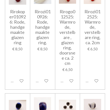
Rirokop
Rirozi01
Rirogo0
Rirozi01
er01092
0926:
12525:
2525:
6: Rode,
Rode,
Warmro
Warmro
handge
handge
de,
de,
maakte
maakte
verstelb
verstelb
glazen
glazen
are ,
are ring,
ring
ring.
glazen
ca. 2cm
ring,
€ 8,50
€ 8,50
€ 6,50
doorsne
e ca. 2
cm
€ 6,50
In winkelwagen
In winkelwagen
In winkelwagen
In winkelwage