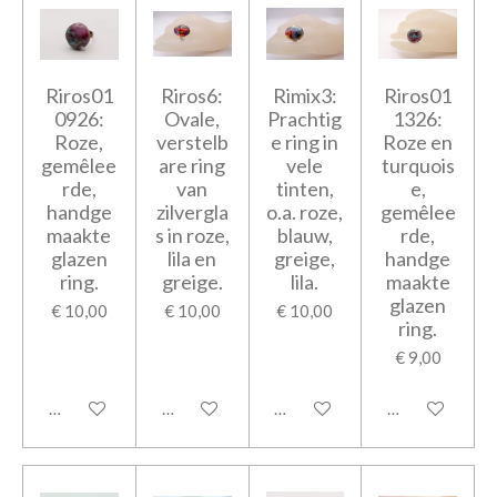
Riros01
Riros6:
Rimix3:
Riros01
0926:
Ovale,
Prachtig
1326:
Roze,
verstelb
e ring in
Roze en
gemêlee
are ring
vele
turquois
rde,
van
tinten,
e,
handge
zilvergla
o.a. roze,
gemêlee
maakte
s in roze,
blauw,
rde,
glazen
lila en
greige,
handge
ring.
greige.
lila.
maakte
glazen
€ 10,00
€ 10,00
€ 10,00
ring.
€ 9,00
In winkelwagen
In winkelwagen
In winkelwagen
In winkelwage