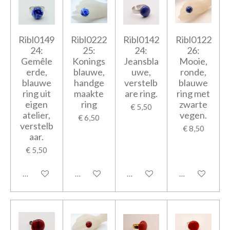
Ribl0149
Ribl0222
Ribl0142
Ribl0122
24:
25:
24:
26:
Gemêle
Konings
Jeansbla
Mooie,
erde,
blauwe,
uwe,
ronde,
blauwe
handge
verstelb
blauwe
ring uit
maakte
are ring.
ring met
eigen
ring
zwarte
€ 5,50
atelier,
vegen.
€ 6,50
verstelb
€ 8,50
aar.
€ 5,50
In winkelwagen
In winkelwagen
In winkelwagen
In winkelwage