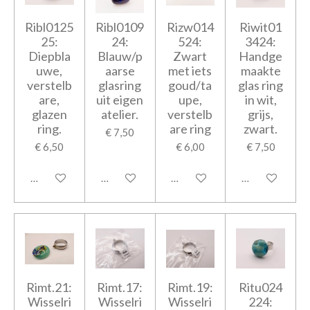
Ribl0125
Ribl0109
Rizw014
Riwit01
25:
24:
524:
3424:
Diepbla
Blauw/p
Zwart
Handge
uwe,
aarse
met iets
maakte
verstelb
glasring
goud/ta
glas ring
are,
uit eigen
upe,
in wit,
glazen
atelier.
verstelb
grijs,
ring.
are ring
zwart.
€ 7,50
€ 6,50
€ 6,00
€ 7,50
In winkelwagen
In winkelwagen
In winkelwagen
In winkelwage
Rimt.21:
Rimt.17:
Rimt.19:
Ritu024
Wisselri
Wisselri
Wisselri
224: