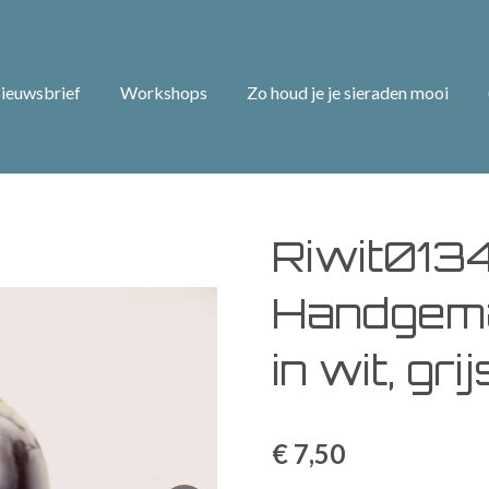
ieuwsbrief
Workshops
Zo houd je je sieraden mooi
Riwit013
Handgema
in wit, gri
€ 7,50