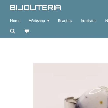
BIJOUTERIA
Ga
direct
naar
Home
Webshop
Reacties
Inspiratie
N
de
hoofdinhoud