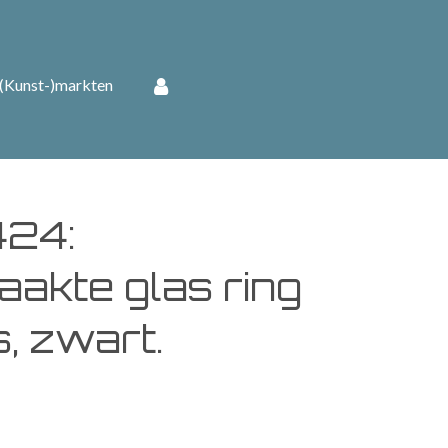
(Kunst-)markten
424:
akte glas ring
js, zwart.