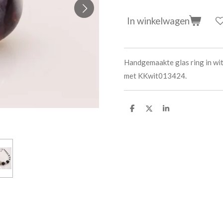
In winkelwagen
Handgemaakte glas ring in wit
met KKwit013424.
D
D
S
e
e
h
l
e
a
e
l
r
n
e