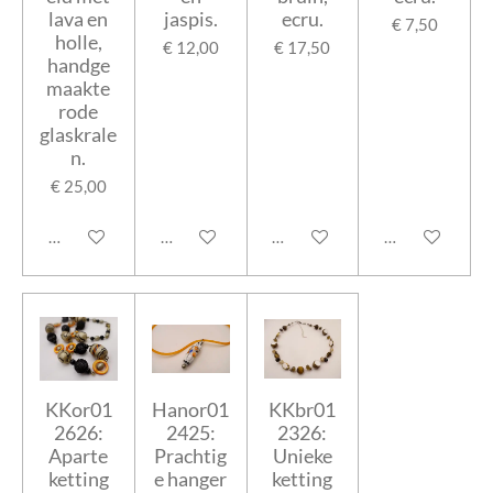
lava en
jaspis.
ecru.
€ 7,50
holle,
€ 12,00
€ 17,50
handge
maakte
rode
glaskrale
n.
€ 25,00
In winkelwagen
In winkelwagen
In winkelwagen
In winkelwage
KKor01
Hanor01
KKbr01
2626:
2425:
2326:
Aparte
Prachtig
Unieke
ketting
e hanger
ketting