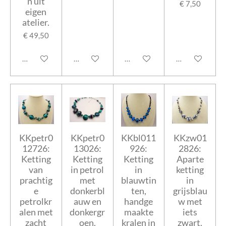
n uit
€ 7,50
eigen
atelier.
€ 49,50
In winkelwagen
In winkelwagen
In winkelwagen
In winkelwage
KKpetr0
KKpetr0
KKbl011
KKzw01
12726:
13026:
926:
2826:
Ketting
Ketting
Ketting
Aparte
van
in petrol
in
ketting
prachtig
met
blauwtin
in
e
donkerbl
ten,
grijsblau
petrolkr
auw en
handge
w met
alen met
donkergr
maakte
iets
zacht
oen.
kralen in
zwart.