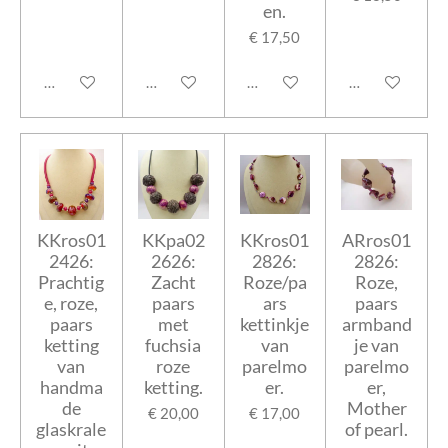
en.
€ 17,50
In winkelwagen
In winkelwagen
In winkelwagen
In winkelwage
KKros01
KKpa02
KKros01
ARros01
2426:
2626:
2826:
2826:
Prachtig
Zacht
Roze/pa
Roze,
e, roze,
paars
ars
paars
paars
met
kettinkje
armband
ketting
fuchsia
van
je van
van
roze
parelmo
parelmo
handma
ketting.
er.
er,
de
Mother
€ 20,00
€ 17,00
glaskrale
of pearl.