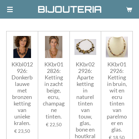
BIJOUTERIA
Ga
direct
naar
de
hoofdinhoud
KKbl012
KKbr01
KKbr02
KKbr01
926:
2826:
2926:
2926:
Donkerb
Ketting
Aparte
Ketting
lauwe
in zacht
ketting
in bruin,
met
beige,
in
wit en
bronzen
ecru,
naturel
ecru
ketting
champag
tinten
tinten
van
ne
van
van
unieke
tinten.
touw,
parelmo
kralen.
glas,
er en
€ 22,50
bone en
glas.
€ 23,50
houtkral
€ 18,50