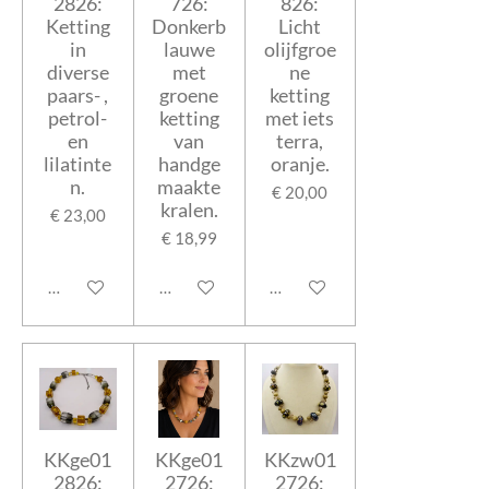
2826:
726:
826:
Ketting
Donkerb
Licht
in
lauwe
olijfgroe
diverse
met
ne
paars- ,
groene
ketting
petrol-
ketting
met iets
en
van
terra,
lilatinte
handge
oranje.
n.
maakte
€ 20,00
kralen.
€ 23,00
€ 18,99
In winkelwagen
In winkelwagen
In winkelwagen
KKge01
KKge01
KKzw01
2826:
2726:
2726: