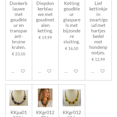
Donkerb
Diepdon
Ketting
Lief
lauwe
kerblau
goudkle
kettinkje
met
we met
ur
in
goudkle
goudmet
glaspare
zwart/go
ur en
alen
ls met
ud met
transpar
ketting.
bijzonde
hartjes
ant-
re
bedel
€ 19,99
bruine
sluiting.
met
kralen.
hondenp
€ 16,50
ootjes.
€ 23,50
€ 12,99
In winkelwagen
In winkelwagen
In winkelwagen
In winkelwage
KKpa01
KKgr012
KKgr012