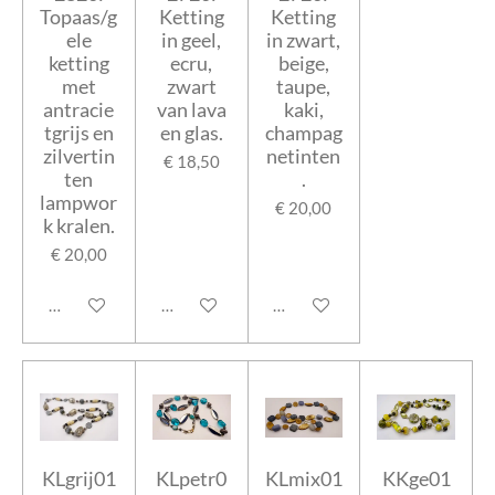
Topaas/g
Ketting
Ketting
ele
in geel,
in zwart,
ketting
ecru,
beige,
met
zwart
taupe,
antracie
van lava
kaki,
tgrijs en
en glas.
champag
zilvertin
netinten
€ 18,50
ten
.
lampwor
€ 20,00
k kralen.
€ 20,00
In winkelwagen
In winkelwagen
In winkelwagen
KLgrij01
KLpetr0
KLmix01
KKge01