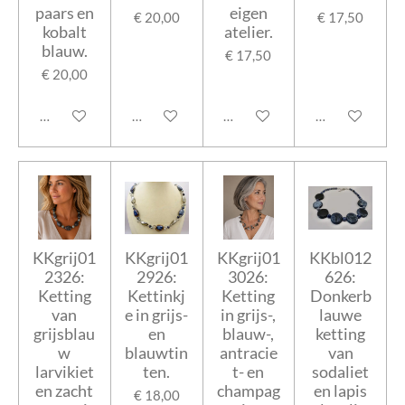
paars en
eigen
€ 20,00
€ 17,50
kobalt
atelier.
blauw.
€ 17,50
€ 20,00
In winkelwagen
In winkelwagen
In winkelwagen
In winkelwage
KKgrij01
KKgrij01
KKgrij01
KKbl012
2326:
2926:
3026:
626:
Ketting
Kettinkj
Ketting
Donkerb
van
e in grijs-
in grijs-,
lauwe
grijsblau
en
blauw-,
ketting
w
blauwtin
antracie
van
larvikiet
ten.
t- en
sodaliet
en zacht
champag
en lapis
€ 18,00