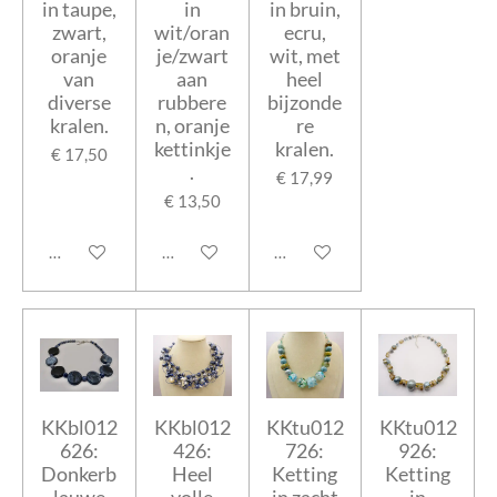
in taupe,
in
in bruin,
zwart,
wit/oran
ecru,
oranje
je/zwart
wit, met
van
aan
heel
diverse
rubbere
bijzonde
kralen.
n, oranje
re
kettinkje
kralen.
€ 17,50
.
€ 17,99
€ 13,50
In winkelwagen
In winkelwagen
In winkelwagen
KKbl012
KKbl012
KKtu012
KKtu012
626:
426:
726:
926:
Donkerb
Heel
Ketting
Ketting
lauwe
volle
in zacht
in