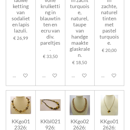
ketting
krulketti
turquois
zachte,
van
ng in
e,
naturel
sodaliet
blauwtin
naturel,
tinten
en lapis
ten en
taupe
met
lazuli.
ecru van
van
pastel
div.
handge
turquois
€ 26,99
pareltjes
maakte
e.
.
glaskrale
€ 20,00
n.
€ 33,50
€ 18,50
In winkelwagen
In winkelwagen
In winkelwagen
In winkelwage
KKgo01
KKbl021
KKgo02
KKgo01
2326:
926:
2626:
2626: