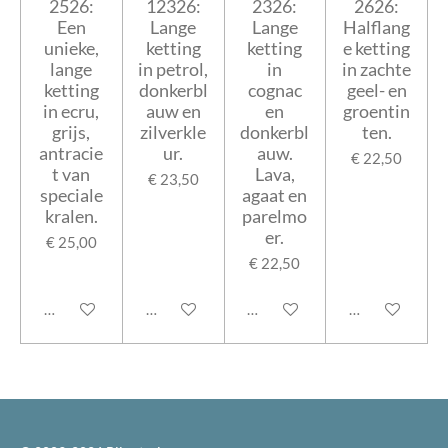
2526:
12326:
2326:
2626:
Een
Lange
Lange
Halflang
unieke,
ketting
ketting
e ketting
lange
in petrol,
in
in zachte
ketting
donkerbl
cognac
geel- en
in ecru,
auw en
en
groentin
grijs,
zilverkle
donkerbl
ten.
antracie
ur.
auw.
€ 22,50
t van
Lava,
€ 23,50
speciale
agaat en
kralen.
parelmo
er.
€ 25,00
€ 22,50
In winkelwagen
In winkelwagen
In winkelwagen
In winkelwage