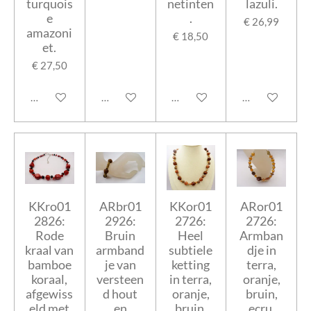
turquois
netinten
lazuli.
e
.
€ 26,99
amazoni
€ 18,50
et.
€ 27,50
In winkelwagen
In winkelwagen
In winkelwagen
In winkelwage
KKro01
ARbr01
KKor01
ARor01
2826:
2926:
2726:
2726:
Rode
Bruin
Heel
Armban
kraal van
armband
subtiele
dje in
bamboe
je van
ketting
terra,
koraal,
versteen
in terra,
oranje,
afgewiss
d hout
oranje,
bruin,
eld met
en
bruin,
ecru.