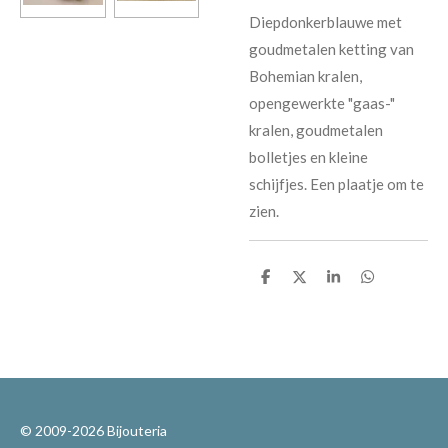
Diepdonkerblauwe met
goudmetalen ketting van
Bohemian kralen,
opengewerkte "gaas-"
kralen, goudmetalen
bolletjes en kleine
schijfjes. Een plaatje om te
zien.
D
D
S
D
e
e
h
e
l
e
a
l
e
l
r
e
n
e
n
© 2009-2026 Bijouteria