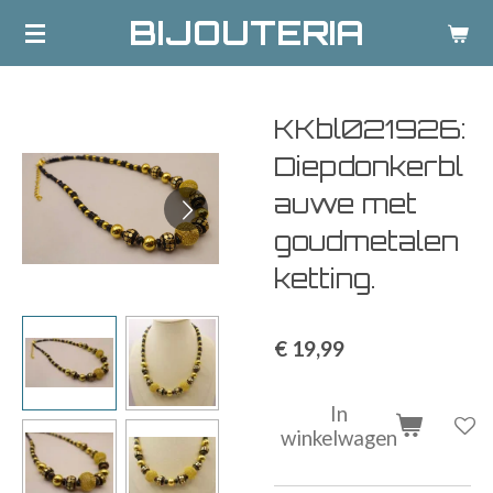
BIJOUTERIA
Ga
direct
naar
de
KKbl021926:
hoofdinhoud
Diepdonkerbl
auwe met
goudmetalen
ketting.
€ 19,99
In
winkelwagen