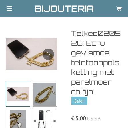
BIJOUTERIA
Ga
direct
naar
de
Telkec0205
hoofdinhoud
26: Ecru
gevlamde
telefoonpols
ketting met
parelmoer
dolfijn.
Sale!
€ 5,00
€ 9,99