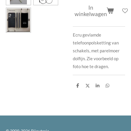
In
winkelwagen
Ecru gevlamde
telefoonpolsketting van
schakels, met parelmoer
dolfijn. Zie voorbeeld op
foto hoe te dragen.
D
D
S
D
e
e
h
e
l
e
a
l
e
l
r
e
n
e
n
© 2009-2026 Bijouteria