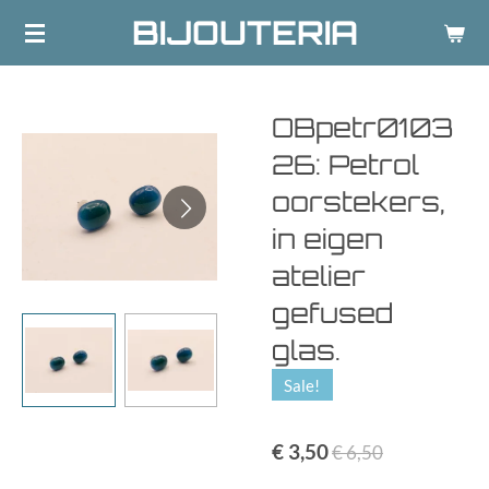
BIJOUTERIA
Ga
direct
naar
de
OBpetr0103
hoofdinhoud
26: Petrol
oorstekers,
in eigen
atelier
gefused
glas.
Sale!
€ 3,50
€ 6,50