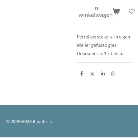
In
winkelwagen
Petrol oorstekers, in eigen
atelier gefused glas.
Doorsnee ca. 1 x 0,6cm.
D
D
S
D
e
e
h
e
l
e
a
l
e
l
r
e
n
e
n
© 2009-2026 Bijouteria