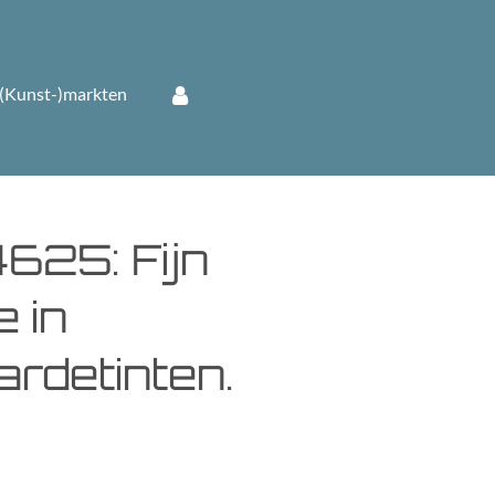
(Kunst-)markten
625: Fijn
 in
ardetinten.