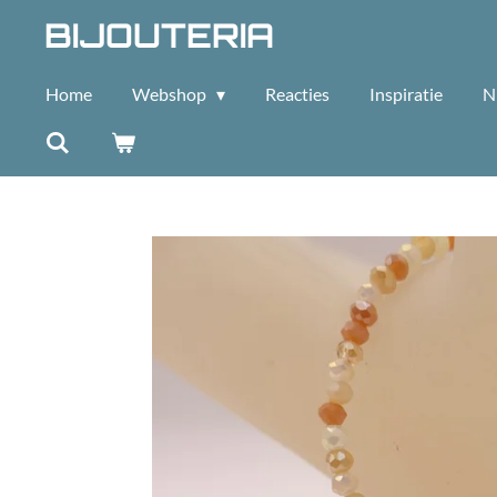
BIJOUTERIA
Ga
direct
naar
Home
Webshop
Reacties
Inspiratie
N
de
hoofdinhoud