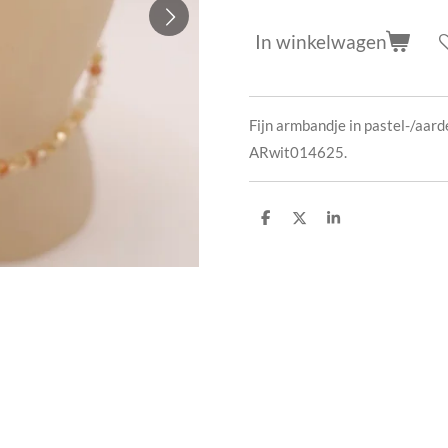
In winkelwagen
Fijn armbandje in pastel-/aar
ARwit014625.
D
D
S
e
e
h
l
e
a
e
l
r
n
e