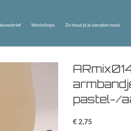
ieuwsbrief
Workshops
Zo houd je je sieraden mooi
ARmix014
armbandje
pastel-/a
€ 2,75