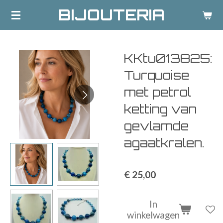
BIJOUTERIA
Ga
direct
naar
de
KKtu013825:
hoofdinhoud
Turquoise
met petrol
ketting van
gevlamde
agaatkralen.
€ 25,00
In
winkelwagen