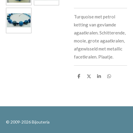
Turquoise met petrol
ketting van gevlamde
agaatkralen. Schitterende,
mooie, grote agaatkralen,
afgewisseld met metallic
facetkralen. Plaatje.
D
D
S
D
e
e
h
e
l
e
a
l
e
l
r
e
n
e
n
© 2009-2026 Bijouteria