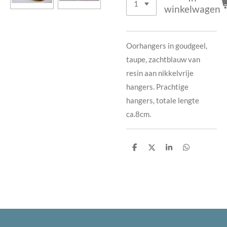
winkelwagen
Oorhangers in goudgeel,
taupe, zachtblauw van
resin aan nikkelvrije
hangers. Prachtige
hangers, totale lengte
ca.8cm.
D
D
S
D
e
e
h
e
l
e
a
l
e
l
r
e
n
e
n