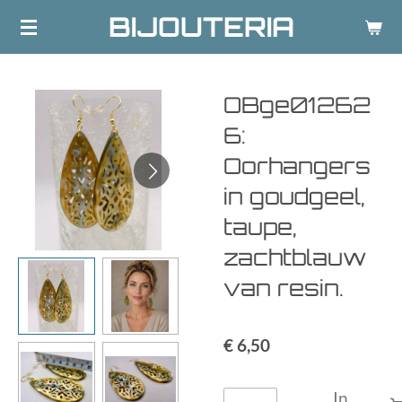
BIJOUTERIA
Ga
direct
naar
de
OBge01262
hoofdinhoud
6:
Oorhangers
in goudgeel,
taupe,
zachtblauw
van resin.
€ 6,50
In