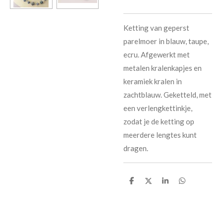
Ketting van geperst
parelmoer in blauw, taupe,
ecru. Afgewerkt met
metalen kralenkapjes en
keramiek kralen in
zachtblauw. Geketteld, met
een verlengkettinkje,
zodat je de ketting op
meerdere lengtes kunt
dragen.
D
D
S
D
e
e
h
e
l
e
a
l
e
l
r
e
n
e
n