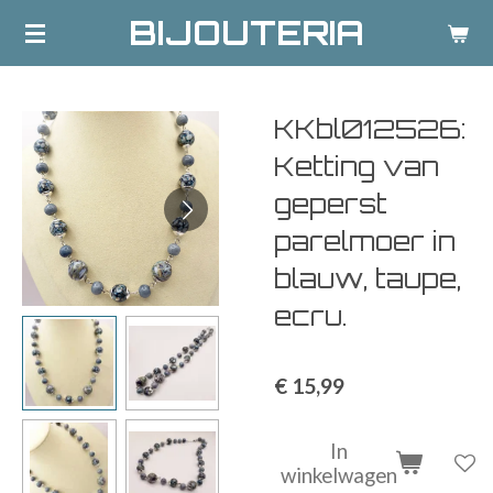
BIJOUTERIA
Ga
direct
naar
de
KKbl012526:
hoofdinhoud
Ketting van
geperst
parelmoer in
blauw, taupe,
ecru.
€ 15,99
In
winkelwagen