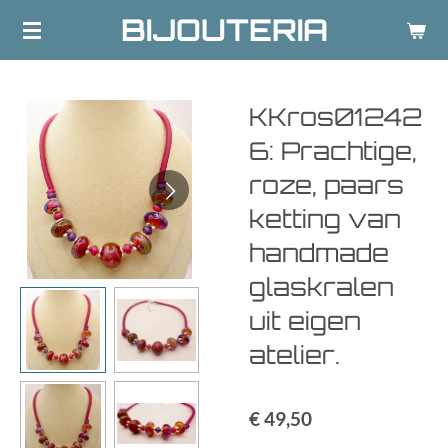
BIJOUTERIA
Ga
direct
naar
de
KKros01242
hoofdinhoud
6: Prachtige,
roze, paars
ketting van
handmade
glaskralen
uit eigen
atelier.
€ 49,50