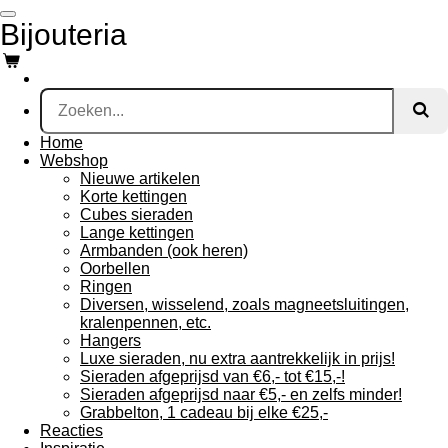
Ga
Bijouteria
direct
naar
de
hoofdinhoud
Home
Webshop
Nieuwe artikelen
Korte kettingen
Cubes sieraden
Lange kettingen
Armbanden (ook heren)
Oorbellen
Ringen
Diversen, wisselend, zoals magneetsluitingen,
kralenpennen, etc.
Hangers
Luxe sieraden, nu extra aantrekkelijk in prijs!
Sieraden afgeprijsd van €6,- tot €15,-!
Sieraden afgeprijsd naar €5,- en zelfs minder!
Grabbelton, 1 cadeau bij elke €25,-
Reacties