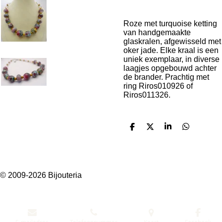
Roze met turquoise ketting
van handgemaakte
glaskralen, afgewisseld met
oker jade. Elke kraal is een
uniek exemplaar, in diverse
laagjes opgebouwd achter
de brander. Prachtig met
ring Riros010926 of
Riros011326.
D
D
S
D
e
e
h
e
l
e
a
l
e
l
r
e
n
e
n
© 2009-2026 Bijouteria
E-mailadres
Telefoonnummer
Kaart
Facebook