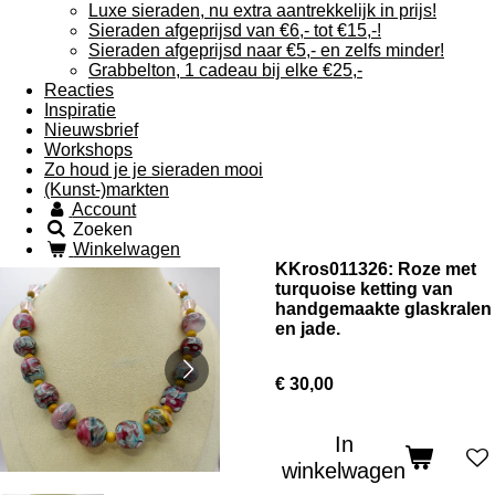
Luxe sieraden, nu extra aantrekkelijk in prijs!
Sieraden afgeprijsd van €6,- tot €15,-!
Sieraden afgeprijsd naar €5,- en zelfs minder!
Grabbelton, 1 cadeau bij elke €25,-
Reacties
Inspiratie
Nieuwsbrief
Workshops
Zo houd je je sieraden mooi
(Kunst-)markten
Account
Zoeken
Winkelwagen
KKros011326: Roze met
turquoise ketting van
handgemaakte glaskralen
en jade.
€ 30,00
In
winkelwagen