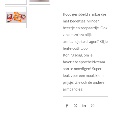
Rood geribbeld armbandje
met bedeltjes: vlinder,
beertje en zeepaardje. Ook
zin om zo'n vrolijk
armbandje te dragen? Bij je
lente-outfit, op
Koningsdag, om je
favoriete sportheld/team
aan te moedigen! Super
leuk voor een mooi, klein
prijsje! Zie ook de andere
armbandjes!
D
D
S
D
e
e
h
e