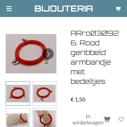
BIJOUTERIA
Ga
direct
naar
de
ARro03092
hoofdinhoud
6: Rood
geribbeld
armbandje
met
bedeltjes
€ 1,50
In
winkelwagen