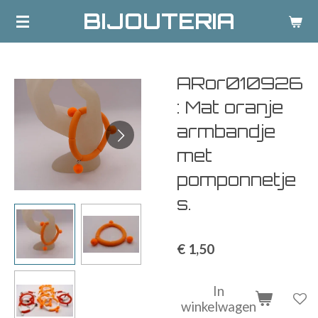
BIJOUTERIA
Ga
direct
naar
de
ARor010926
hoofdinhoud
: Mat oranje
armbandje
met
pomponnetje
s.
€ 1,50
In
winkelwagen