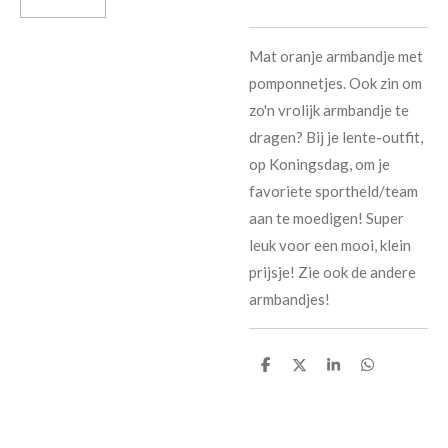
Mat oranje armbandje met
pomponnetjes. Ook zin om
zo'n vrolijk armbandje te
dragen? Bij je lente-outfit,
op Koningsdag, om je
favoriete sportheld/team
aan te moedigen! Super
leuk voor een mooi, klein
prijsje! Zie ook de andere
armbandjes!
D
D
S
D
e
e
h
e
l
e
a
l
e
l
r
e
n
e
n