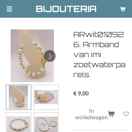
BIJOUTERIA
Ga
direct
naar
de
ARwit01092
hoofdinhoud
6: Armband
van imi
zoetwaterpa
rels.
€ 9,00
In
winkelwagen