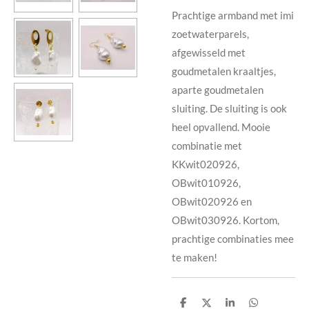
Prachtige armband met imi
zoetwaterparels,
afgewisseld met
goudmetalen kraaltjes,
aparte goudmetalen
sluiting. De sluiting is ook
heel opvallend. Mooie
combinatie met
KKwit020926,
OBwit010926,
OBwit020926 en
OBwit030926. Kortom,
prachtige combinaties mee
te maken!
D
D
S
D