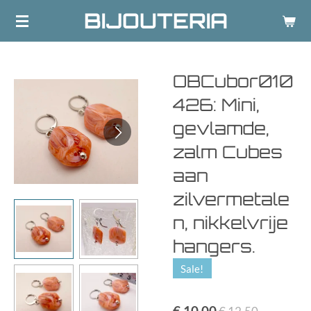
BIJOUTERIA
Ga
direct
naar
de
OBCubor010
hoofdinhoud
426: Mini,
gevlamde,
zalm Cubes
aan
zilvermetale
n, nikkelvrije
hangers.
Sale!
€ 10,00