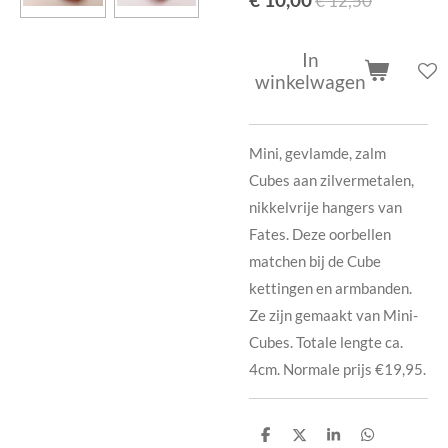
€ 12,50
In
winkelwagen
Mini, gevlamde, zalm
Cubes aan zilvermetalen,
nikkelvrije hangers van
Fates.
Deze oorbellen
matchen bij de Cube
kettingen en armbanden.
Ze zijn gemaakt van Mini-
Cubes. Totale lengte ca.
4cm. Normale prijs €19,95.
D
D
S
D