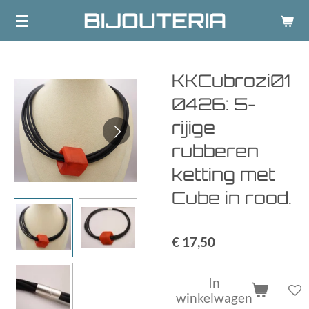
BIJOUTERIA
Ga
direct
naar
de
KKCubrozi01
hoofdinhoud
0426: 5-
rijige
rubberen
ketting met
Cube in rood.
€ 17,50
In
winkelwagen