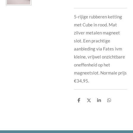
5-rijige rubberen ketting
met Cube in rood. Mat
zilver metalen magneet
slot. Een prachtige
aanbieding via Fates ivm
kleine, vrijwel onzichtbare
oneffenheid op het
magneetslot. Normale prijs
€34,95.
D
D
S
D
e
e
h
e
l
e
a
l
e
l
r
e
n
e
n