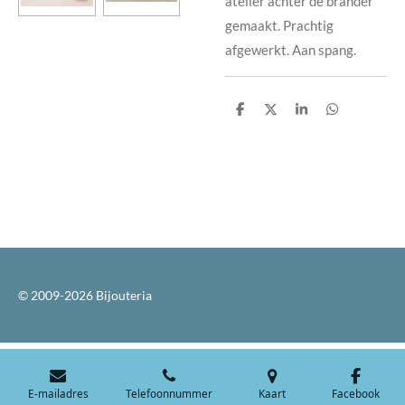
atelier achter de brander
gemaakt. Prachtig
afgewerkt. Aan spang.
D
D
S
D
e
e
h
e
l
e
a
l
e
l
r
e
n
e
n
© 2009-2026 Bijouteria
E-mailadres
Telefoonnummer
Kaart
Facebook