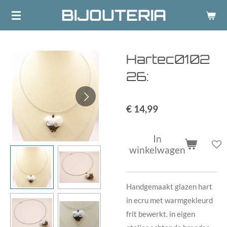
BIJOUTERIA
Ga
direct
naar
de
Hartec0102
hoofdinhoud
26:
€ 14,99
In
winkelwagen
Handgemaakt glazen hart
in ecru met warmgekleurd
frit bewerkt. in eigen