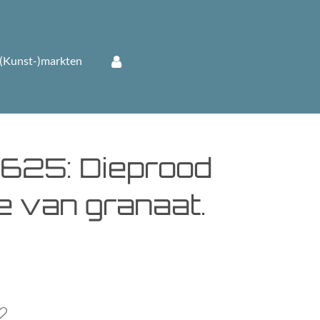
(Kunst-)markten
25: Dieprood
e van granaat.