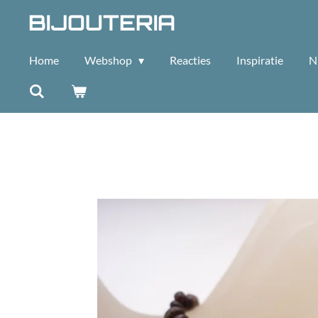
BIJOUTERIA
Ga
direct
naar
Home
Webshop
Reacties
Inspiratie
N
de
hoofdinhoud