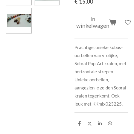
€ 15,00
In
winkelwagen
Prachtige, unieke kubus-
oorbellen van vrolijke,
Sobral Pop-Art kralen, met
horizontale strepen.
Unieke oorbellen,
aangezien je zelden Sobral
kralen tegenkomt. Ook
leuk met KKmix023225.
D
D
S
D
e
e
h
e