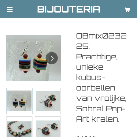
BIJOUTERIA
Ga
direct
naar
de
OBmix0232
hoofdinhoud
25:
Prachtige,
unieke
kubus-
oorbellen
van vrolijke,
Sobral Pop-
Art kralen.