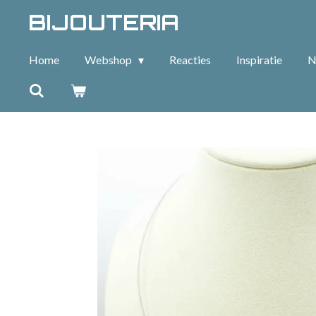
BIJOUTERIA
Ga
direct
naar
Home
Webshop
Reacties
Inspiratie
N
de
hoofdinhoud