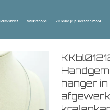
ieuwsbrief
Workshops
Zo houd je je sieraden mooi
KKbl0121
Handgema
hanger in
afgewerk
kralenkap