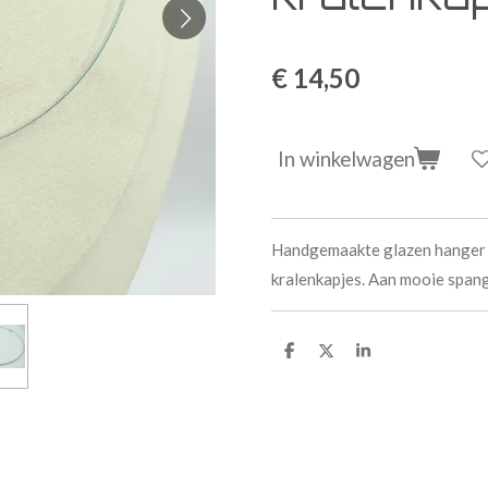
€ 14,50
In winkelwagen
Handgemaakte glazen hanger i
kralenkapjes. Aan mooie span
D
D
S
e
e
h
l
e
a
e
l
r
n
e