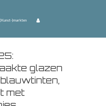
(Kunst-)markten
25:
akte glazen
 blauwtinten,
t met
jes.