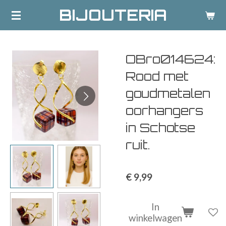
BIJOUTERIA
Ga
direct
naar
de
OBro014624:
hoofdinhoud
Rood met
goudmetalen
oorhangers
in Schotse
ruit.
€ 9,99
In
winkelwagen