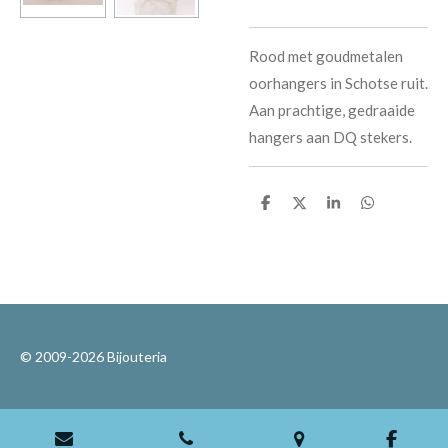
Rood met goudmetalen
oorhangers in Schotse ruit.
Aan prachtige, gedraaide
hangers aan DQ stekers.
D
D
S
D
e
e
h
e
l
e
a
l
e
l
r
e
n
e
n
© 2009-2026 Bijouteria