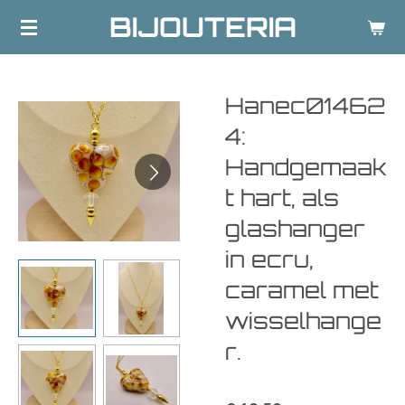
BIJOUTERIA
Ga
direct
naar
de
Hanec01462
hoofdinhoud
4:
Handgemaak
t hart, als
glashanger
in ecru,
caramel met
wisselhange
r.