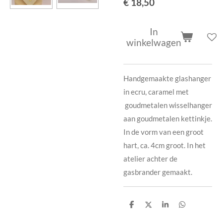
€ 18,50
In
winkelwagen
Handgemaakte glashanger
in ecru, caramel met
goudmetalen wisselhanger
aan goudmetalen kettinkje.
In de vorm van een groot
hart, ca. 4cm groot. In het
atelier achter de
gasbrander gemaakt.
D
D
S
D
e
e
h
e