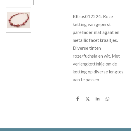
KKros012224: Roze
ketting van geperst
parelmoer, mat agaat en
metallic facet kraaltjes.
Diverse tinten
roze/fuchsia en wit. Met
verlengkettinkje om de
ketting op diverse lengtes
aan te passen.
D
D
S
D
e
e
h
e
l
e
a
l
e
l
r
e
n
e
n