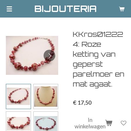
BIJOUTERIA
Ga
direct
naar
de
KKros01222
hoofdinhoud
4: Roze
ketting van
geperst
parelmoer en
mat agaat.
€ 17,50
In
winkelwagen