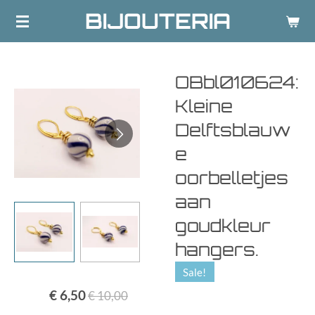
BIJOUTERIA
Ga
direct
naar
de
OBbl010624:
hoofdinhoud
Kleine
Delftsblauw
e
oorbelletjes
aan
goudkleur
hangers.
Sale!
€ 6,50
€ 10,00