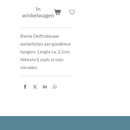
In
winkelwagen
Kleine Delftsblauwe
oorbelletjes aan goudkleur
hangers. Lengte ca. 2,5cm.
Nikkelvrij zoals al mijn
sieraden.
D
D
S
D
e
e
h
e
l
e
a
l
e
l
r
e
n
e
n