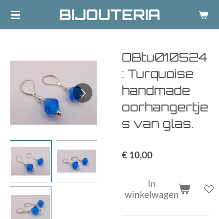
BIJOUTERIA
Ga
direct
naar
de
OBtu010524
hoofdinhoud
: Turquoise
handmade
oorhangertje
s van glas.
€ 10,00
In
winkelwagen