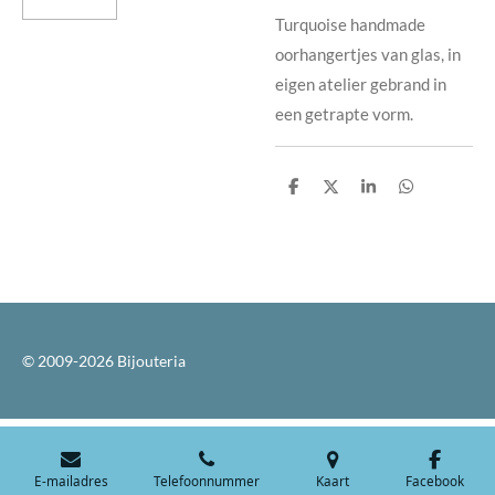
Turquoise handmade
oorhangertjes van glas, in
eigen atelier gebrand in
een getrapte vorm.
D
D
S
D
e
e
h
e
l
e
a
l
e
l
r
e
n
e
n
© 2009-2026 Bijouteria
E-mailadres
Telefoonnummer
Kaart
Facebook