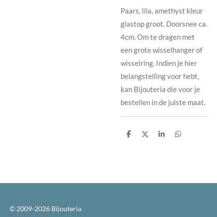
Paars, lila, amethyst kleur
glastop groot. Doorsnee ca.
4cm. Om te dragen met
een grote wisselhanger of
wisselring. Indien je hier
belangstelling voor hebt,
kan Bijouteria die voor je
bestellen in de juiste maat.
D
D
S
D
e
e
h
e
l
e
a
l
e
l
r
e
n
e
n
© 2009-2026 Bijouteria