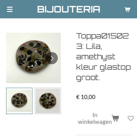
BIJOUTERIA
Ga
direct
naar
de
Toppa01502
hoofdinhoud
3: Lila,
amethyst
kleur glastop
groot.
€ 10,00
In
winkelwagen