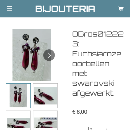
BIJOUTERIA
Ga
direct
naar
de
OBros01222
hoofdinhoud
3:
Fuchsiaroze
oorbellen
met
swarovski
afgewerkt.
€ 8,00
In