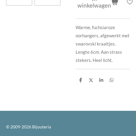
winkelwagen
Warme, fuchsiaroze
oorhangers, afgewerkt met
swarovski kraaltjes.
Lengte 6cm. Aan strass
stekers. Heel licht.
D
D
S
D
e
e
h
e
l
e
a
l
e
l
r
e
n
e
n
© 2009-2026 Bijouteria